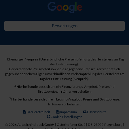
Bewertungen
1
Ehemaliger Neupreis (Unverbindliche Preisempfehlung des Herstellers am Tag
der Erstzulassung).
Der errechnete Preisvorteil sowie die angegebene Ersparnis errechnet sich
gegenüber der ehemaligen unverbindlichen Preisempfehlung des Herstellers am
Tag der Erstzulassung (Neupreis).
2
Hierbei handelt es sich um ein Finanzierungs-Angebot. Preise sind
Bruttopreise. Irrtümer vorbehalten.
3
Hierbei handelt es sich um ein Leasing-Angebot. Preise sind Bruttopreise.
Irrtümer vorbehalten.
Barrierefreiheit
Impressum
Datenschutz
Cookie Einstellungen
© 2026 Auto Schindlbeck GmbH | Osterhofener Str. 5 | DE-93055 Regensburg |