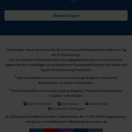
Bewertungen
1
Ehemaliger Neupreis (Unverbindliche Preisempfehlung des Herstellers am Tag
der Erstzulassung).
Der errechnete Preisvorteil sowie die angegebene Ersparnis errechnet sich
gegenüber der ehemaligen unverbindlichen Preisempfehlung des Herstellers am
Tag der Erstzulassung (Neupreis).
2
Hierbei handelt es sich um ein Finanzierungs-Angebot. Preise sind
Bruttopreise. Irrtümer vorbehalten.
3
Hierbei handelt es sich um ein Leasing-Angebot. Preise sind Bruttopreise.
Irrtümer vorbehalten.
Barrierefreiheit
Impressum
Datenschutz
Cookie Einstellungen
© 2026 Auto Schindlbeck GmbH | Osterhofener Str. 5 | DE-93055 Regensburg |
info@auto-schindlbeck.de |
Webdesign by audaris.de