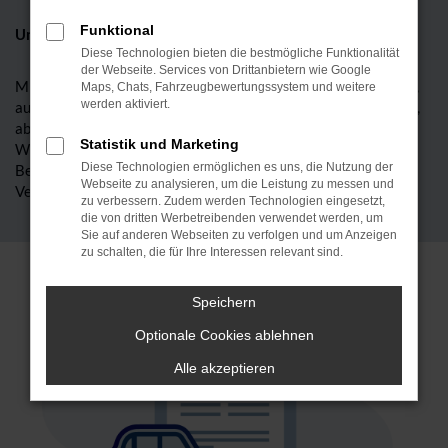
Funktional
Unser Versicherungsservice für Sie
Diese Technologien bieten die bestmögliche Funktionalität
der Webseite. Services von Drittanbietern wie Google
Mit unserem Autohaus haben Sie einen Partner an Ihrer Seite,
Maps, Chats, Fahrzeugbewertungssystem und weitere
werden aktiviert.
auf den Sie sich immer verlassen können – in Sachen Autokauf,
aber auch in Versicherungsfragen.
Statistik und Marketing
Wir bieten Ihnen ausgezeichneten Schutz und kompetente
Diese Technologien ermöglichen es uns, die Nutzung der
Beratung mit unserer Versicherungsagentur NÜRNBERGER
Webseite zu analysieren, um die Leistung zu messen und
Versicherung.
zu verbessern. Zudem werden Technologien eingesetzt,
die von dritten Werbetreibenden verwendet werden, um
Sie auf anderen Webseiten zu verfolgen und um Anzeigen
zu schalten, die für Ihre Interessen relevant sind.
Speichern
Optionale Cookies ablehnen
Alle akzeptieren