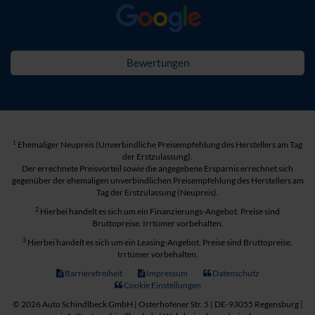
Bewertungen
1
Ehemaliger Neupreis (Unverbindliche Preisempfehlung des Herstellers am Tag
der Erstzulassung).
Der errechnete Preisvorteil sowie die angegebene Ersparnis errechnet sich
gegenüber der ehemaligen unverbindlichen Preisempfehlung des Herstellers am
Tag der Erstzulassung (Neupreis).
2
Hierbei handelt es sich um ein Finanzierungs-Angebot. Preise sind
Bruttopreise. Irrtümer vorbehalten.
3
Hierbei handelt es sich um ein Leasing-Angebot. Preise sind Bruttopreise.
Irrtümer vorbehalten.
Barrierefreiheit
Impressum
Datenschutz
Cookie Einstellungen
© 2026 Auto Schindlbeck GmbH | Osterhofener Str. 5 | DE-93055 Regensburg |