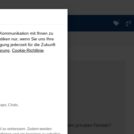
0
 Kommunikation mit Ihnen zu
stiken nur, wenn Sie uns Ihre
ung jederzeit für die Zukunft
ärung
,
Cookie-Richtlinie
.
Maps, Chats,
inem anderen Browser oder in einem privaten Fenster?
nd zu verbessern. Zudem werden