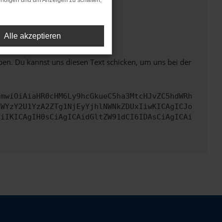
rfolgen und um Anzeigen zu schalten,
ht mehr unterstützt werden.
Alle akzeptieren
ben. Du kannst uns diesen Text schicken, um uns bei der
cmwiOiAiaHR0cHM6Ly9hcGkueC5ha3MtcHJvZC5hdWRh
NWYzY2U1YzA2ZTg1NjEyYjhlNWNkZDUxIiwKICAgICJo
IiIKICAgIH0sCiAgICAidGltZW91dCI6IDAsCiAgICAi