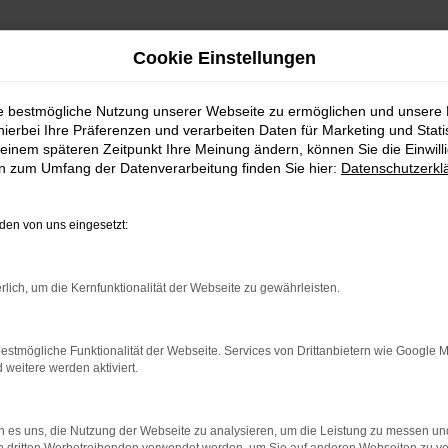
Cookie Einstellungen
ie bestmögliche Nutzung unserer Webseite zu ermöglichen und unsere
hierbei Ihre Präferenzen und verarbeiten Daten für Marketing und Stati
einem späteren Zeitpunkt Ihre Meinung ändern, können Sie die Einwillig
en zum Umfang der Datenverarbeitung finden Sie hier:
Datenschutzerkl
ERROR
en von uns eingesetzt:
rlich, um die Kernfunktionalität der Webseite zu gewährleisten.
indung.
estmögliche Funktionalität der Webseite. Services von Drittanbietern wie Google 
hine?
eitere werden aktiviert.
aden bestimmter Seiten verhindern. Funktioniert die Seite in e
 es uns, die Nutzung der Webseite zu analysieren, um die Leistung zu messen u