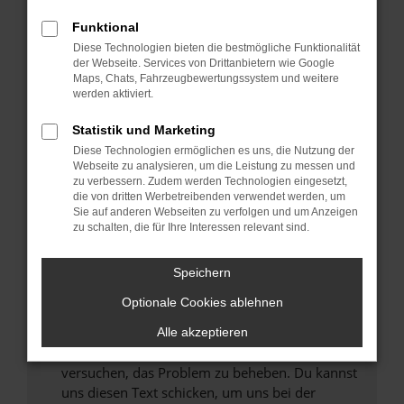
können das Laden bestimmter Seiten
Funktional
verhindern. Funktioniert die Seite in einem
Diese Technologien bieten die bestmögliche Funktionalität
anderen Browser oder in einem privaten
der Webseite. Services von Drittanbietern wie Google
Fenster?
Maps, Chats, Fahrzeugbewertungssystem und weitere
werden aktiviert.
Starte dein Gerät neu.
Das kann manchmal helfen, vorübergehende
Statistik und Marketing
Probleme zu beheben.
Diese Technologien ermöglichen es uns, die Nutzung der
Stelle sicher, dass dein Browser und dein
Webseite zu analysieren, um die Leistung zu messen und
zu verbessern. Zudem werden Technologien eingesetzt,
Betriebssystem auf dem neuesten Stand
die von dritten Werbetreibenden verwendet werden, um
sind.
Sie auf anderen Webseiten zu verfolgen und um Anzeigen
Veraltete Software birgt nicht nur ein
zu schalten, die für Ihre Interessen relevant sind.
Sicherheitsrisiko, sondern kann auch dazu
führen, dass bestimmte Funktionen nicht mehr
Speichern
unterstützt werden.
Optionale Cookies ablehnen
Wende dich an den Webseitenbetreiber.
Wenn du alle oben genannten Schritte versucht
Alle akzeptieren
hast, kontaktiere uns bitte. Wir werden
versuchen, das Problem zu beheben. Du kannst
uns diesen Text schicken, um uns bei der