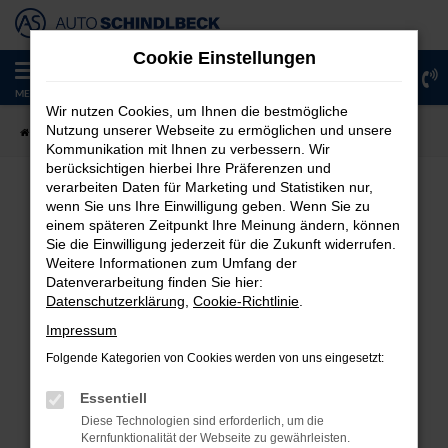
Zum
Hauptinhalt
Cookie Einstellungen
springen
0
MENÜ
Wir nutzen Cookies, um Ihnen die bestmögliche
Nutzung unserer Webseite zu ermöglichen und unsere
Startseite
Fahrzeugangebote
Fahrzeug-Showroom
Kommunikation mit Ihnen zu verbessern. Wir
berücksichtigen hierbei Ihre Präferenzen und
verarbeiten Daten für Marketing und Statistiken nur,
wenn Sie uns Ihre Einwilligung geben. Wenn Sie zu
FEHLER: NETWORK ERROR
einem späteren Zeitpunkt Ihre Meinung ändern, können
Sie die Einwilligung jederzeit für die Zukunft widerrufen.
Weitere Informationen zum Umfang der
Beim Laden ist ein Fehler aufgetreten.
Datenverarbeitung finden Sie hier:
Hier sind ein paar Tipps, die dir helfen können:
Datenschutzerklärung
,
Cookie-Richtlinie
.
Überprüfe deine Firewall und deine
Impressum
Internetverbindung.
Folgende Kategorien von Cookies werden von uns eingesetzt:
Laden andere Webseiten, zum Beispiel deine
Suchmaschine?
Essentiell
Prüfe deine Browsererweiterungen.
Diese Technologien sind erforderlich, um die
Kernfunktionalität der Webseite zu gewährleisten.
Manche Erweiterungen, wie Werbeblocker,