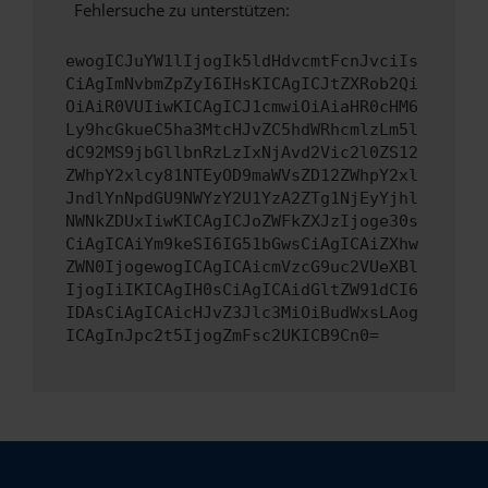
Fehlersuche zu unterstützen:
ewogICJuYW1lIjogIk5ldHdvcmtFcnJvciIs
CiAgImNvbmZpZyI6IHsKICAgICJtZXRob2Qi
OiAiR0VUIiwKICAgICJ1cmwiOiAiaHR0cHM6
Ly9hcGkueC5ha3MtcHJvZC5hdWRhcmlzLm5l
dC92MS9jbGllbnRzLzIxNjAvd2Vic2l0ZS12
ZWhpY2xlcy81NTEyOD9maWVsZD12ZWhpY2xl
JndlYnNpdGU9NWYzY2U1YzA2ZTg1NjEyYjhl
NWNkZDUxIiwKICAgICJoZWFkZXJzIjoge30s
CiAgICAiYm9keSI6IG51bGwsCiAgICAiZXhw
ZWN0IjogewogICAgICAicmVzcG9uc2VUeXBl
IjogIiIKICAgIH0sCiAgICAidGltZW91dCI6
IDAsCiAgICAicHJvZ3Jlc3MiOiBudWxsLAog
ICAgInJpc2t5IjogZmFsc2UKICB9Cn0=