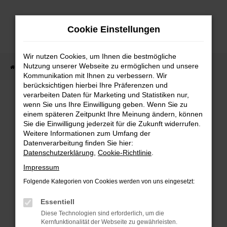
Zum
Hauptinhalt
Cookie Einstellungen
springen
Wir nutzen Cookies, um Ihnen die bestmögliche
Nutzung unserer Webseite zu ermöglichen und unsere
Startseite
Fahrzeugangebote
Fahrzeug-Showroom
Kommunikation mit Ihnen zu verbessern. Wir
berücksichtigen hierbei Ihre Präferenzen und
verarbeiten Daten für Marketing und Statistiken nur,
wenn Sie uns Ihre Einwilligung geben. Wenn Sie zu
FEHLER: NETWORK ERROR
einem späteren Zeitpunkt Ihre Meinung ändern, können
Sie die Einwilligung jederzeit für die Zukunft widerrufen.
Weitere Informationen zum Umfang der
Beim Laden ist ein Fehler aufgetreten.
Datenverarbeitung finden Sie hier:
Hier sind ein paar Tipps, die dir helfen können:
Datenschutzerklärung
,
Cookie-Richtlinie
.
Überprüfe deine Firewall und deine
Impressum
Internetverbindung.
Folgende Kategorien von Cookies werden von uns eingesetzt:
Laden andere Webseiten, zum Beispiel deine
Suchmaschine?
Essentiell
Prüfe deine Browsererweiterungen.
Diese Technologien sind erforderlich, um die
Kernfunktionalität der Webseite zu gewährleisten.
Manche Erweiterungen, wie Werbeblocker,