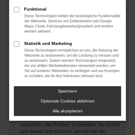
können das Laden bestimmter Seiten
Funktional
verhindern. Funktioniert die Seite in einem
Diese Technologien bieten die bestmögliche Funktionalität
anderen Browser oder in einem privaten
der Webseite. Services von Drittanbietern wie Google
Fenster?
Maps, Chats, Fahrzeugbewertungssystem und weitere
werden aktiviert.
Starte dein Gerät neu.
Das kann manchmal helfen, vorübergehende
Statistik und Marketing
Probleme zu beheben.
Diese Technologien ermöglichen es uns, die Nutzung der
Stelle sicher, dass dein Browser und dein
Webseite zu analysieren, um die Leistung zu messen und
zu verbessern. Zudem werden Technologien eingesetzt,
Betriebssystem auf dem neuesten Stand
die von dritten Werbetreibenden verwendet werden, um
sind.
Sie auf anderen Webseiten zu verfolgen und um Anzeigen
Veraltete Software birgt nicht nur ein
zu schalten, die für Ihre Interessen relevant sind.
Sicherheitsrisiko, sondern kann auch dazu
führen, dass bestimmte Funktionen nicht mehr
Speichern
unterstützt werden.
Optionale Cookies ablehnen
Wende dich an den Webseitenbetreiber.
Wenn du alle oben genannten Schritte versucht
Alle akzeptieren
hast, kontaktiere uns bitte. Wir werden
versuchen, das Problem zu beheben. Du kannst
uns diesen Text schicken, um uns bei der