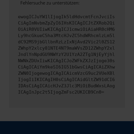
Fehlersuche zu unterstützen:
ewogICJuYW1lIjogIk5ldHdvcmtFcnJvciIs
CiAgImNvbmZpZyI6IHsKICAgICJtZXRob2Qi
OiAiR0VUIiwKICAgICJ1cmwiOiAiaHR0cHM6
Ly9hcGkueC5ha3MtcHJvZC5hdWRhcmlzLm5l
dC92MS9jbGllbnRzLzIxNjAvd2Vic2l0ZS12
ZWhpY2xlcy81NTE4NT9maWVsZD12ZWhpY2xl
JndlYnNpdGU9NWYzY2U1YzA2ZTg1NjEyYjhl
NWNkZDUxIiwKICAgICJoZWFkZXJzIjoge30s
CiAgICAiYm9keSI6IG51bGwsCiAgICAiZXhw
ZWN0IjogewogICAgICAicmVzcG9uc2VUeXBl
IjogIiIKICAgIH0sCiAgICAidGltZW91dCI6
IDAsCiAgICAicHJvZ3Jlc3MiOiBudWxsLAog
ICAgInJpc2t5IjogZmFsc2UKICB9Cn0=