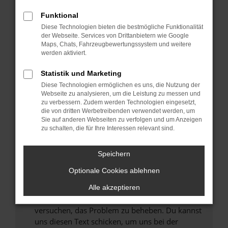
können das Laden bestimmter Seiten
Funktional
verhindern. Funktioniert die Seite in einem
Diese Technologien bieten die bestmögliche Funktionalität
anderen Browser oder in einem privaten
der Webseite. Services von Drittanbietern wie Google
Fenster?
Maps, Chats, Fahrzeugbewertungssystem und weitere
werden aktiviert.
Starte dein Gerät neu.
Das kann manchmal helfen, vorübergehende
Statistik und Marketing
Probleme zu beheben.
Diese Technologien ermöglichen es uns, die Nutzung der
Stelle sicher, dass dein Browser und dein
Webseite zu analysieren, um die Leistung zu messen und
zu verbessern. Zudem werden Technologien eingesetzt,
Betriebssystem auf dem neuesten Stand
die von dritten Werbetreibenden verwendet werden, um
sind.
Sie auf anderen Webseiten zu verfolgen und um Anzeigen
Veraltete Software birgt nicht nur ein
zu schalten, die für Ihre Interessen relevant sind.
Sicherheitsrisiko, sondern kann auch dazu
führen, dass bestimmte Funktionen nicht mehr
Speichern
unterstützt werden.
Optionale Cookies ablehnen
Wende dich an den Webseitenbetreiber.
Wenn du alle oben genannten Schritte versucht
Alle akzeptieren
hast, kontaktiere uns bitte. Wir werden
versuchen, das Problem zu beheben. Du kannst
uns diesen Text schicken, um uns bei der