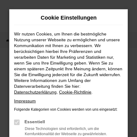
Zum
Hauptinhalt
Cookie Einstellungen
springen
Wir nutzen Cookies, um Ihnen die bestmögliche
Nutzung unserer Webseite zu ermöglichen und unsere
Startseite
Fahrzeugangebote
Fahrzeug-Showroom
Kommunikation mit Ihnen zu verbessern. Wir
berücksichtigen hierbei Ihre Präferenzen und
verarbeiten Daten für Marketing und Statistiken nur,
wenn Sie uns Ihre Einwilligung geben. Wenn Sie zu
FEHLER: NETWORK ERROR
einem späteren Zeitpunkt Ihre Meinung ändern, können
Sie die Einwilligung jederzeit für die Zukunft widerrufen.
Weitere Informationen zum Umfang der
Beim Laden ist ein Fehler aufgetreten.
Datenverarbeitung finden Sie hier:
Hier sind ein paar Tipps, die dir helfen können:
Datenschutzerklärung
,
Cookie-Richtlinie
.
Überprüfe deine Firewall und deine
Impressum
Internetverbindung.
Folgende Kategorien von Cookies werden von uns eingesetzt:
Laden andere Webseiten, zum Beispiel deine
Suchmaschine?
Essentiell
Prüfe deine Browsererweiterungen.
Diese Technologien sind erforderlich, um die
Kernfunktionalität der Webseite zu gewährleisten.
Manche Erweiterungen, wie Werbeblocker,