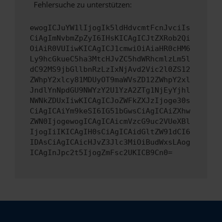
Fehlersuche zu unterstützen:
ewogICJuYW1lIjogIk5ldHdvcmtFcnJvciIs
CiAgImNvbmZpZyI6IHsKICAgICJtZXRob2Qi
OiAiR0VUIiwKICAgICJ1cmwiOiAiaHR0cHM6
Ly9hcGkueC5ha3MtcHJvZC5hdWRhcmlzLm5l
dC92MS9jbGllbnRzLzIxNjAvd2Vic2l0ZS12
ZWhpY2xlcy81MDUyOT9maWVsZD12ZWhpY2xl
JndlYnNpdGU9NWYzY2U1YzA2ZTg1NjEyYjhl
NWNkZDUxIiwKICAgICJoZWFkZXJzIjoge30s
CiAgICAiYm9keSI6IG51bGwsCiAgICAiZXhw
ZWN0IjogewogICAgICAicmVzcG9uc2VUeXBl
IjogIiIKICAgIH0sCiAgICAidGltZW91dCI6
IDAsCiAgICAicHJvZ3Jlc3MiOiBudWxsLAog
ICAgInJpc2t5IjogZmFsc2UKICB9Cn0=