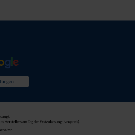
tungen
ssung).
s Herstellers am Tag der Erstzulassung (Neupreis).
behalten.