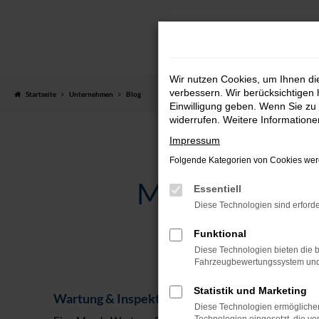
Zum
Hauptinhalt
springen
Wir nutzen Cookies, um Ihnen d
verbessern. Wir berücksichtigen 
Startseite
Unternehmen
Blog
Einwilligung geben. Wenn Sie zu 
widerrufen. Weitere Information
Impressum
Folgende Kategorien von Cookies werd
MAZDA SERV
Essentiell
Diese Technologien sind erforde
Funktional
Diese Technologien bieten die b
Fahrzeugbewertungssystem und w
Statistik und Marketing
Wartung & Inspektion
Diese Technologien ermöglichen