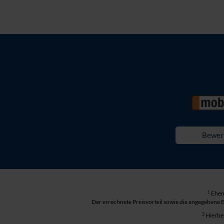
Bewer
1
Ehema
Der errechnete Preisvorteil sowie die angegebene 
2
Hierbei