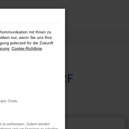
 Kommunikation mit Ihnen zu
stiken nur, wenn Sie uns Ihre
ung jederzeit für die Zukunft
ärung
,
Cookie-Richtlinie
.
 SCHWANDORF
Maps, Chats,
nd zu verbessern. Zudem werden