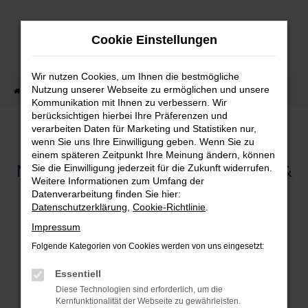
Zum
Hauptinhalt
Cookie Einstellungen
springen
Wir nutzen Cookies, um Ihnen die bestmögliche
Nutzung unserer Webseite zu ermöglichen und unsere
Startseite
Unternehmen
Blog
Kommunikation mit Ihnen zu verbessern. Wir
berücksichtigen hierbei Ihre Präferenzen und
verarbeiten Daten für Marketing und Statistiken nur,
HAUPTUNTERSUCHUNG (HU/AU)
wenn Sie uns Ihre Einwilligung geben. Wenn Sie zu
einem späteren Zeitpunkt Ihre Meinung ändern, können
MAZDA SERVICE IN REGENSBURG &
Sie die Einwilligung jederzeit für die Zukunft widerrufen.
Weitere Informationen zum Umfang der
SCHWANDORF
Datenverarbeitung finden Sie hier:
Datenschutzerklärung
,
Cookie-Richtlinie
.
Impressum
Folgende Kategorien von Cookies werden von uns eingesetzt:
Hauptuntersuchung (HU/AU)
Essentiell
Die nächste Mazda Hauptuntersuchung (HU/AU) kommt
Diese Technologien sind erforderlich, um die
bestimmt. Mit uns sind Sie jedoch bestens gerüstet und
Kernfunktionalität der Webseite zu gewährleisten.