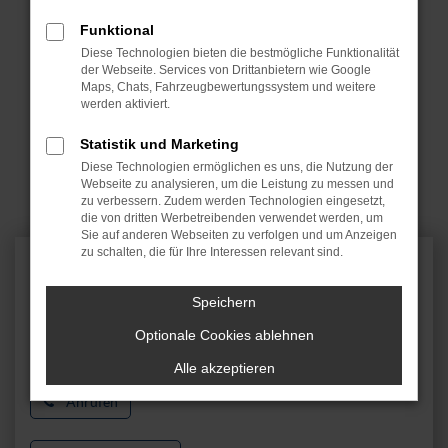
stellen sicher, dass Ihr Fahrzeug die begehrte Plakette
erhält. Vor allem für ältere Modelle bieten wir einen
Funktional
entsprechenden Vorab-Check an und reparieren wann
Diese Technologien bieten die bestmögliche Funktionalität
immer das erforderlich ist, die entsprechenden Bereiche.
der Webseite. Services von Drittanbietern wie Google
Maps, Chats, Fahrzeugbewertungssystem und weitere
werden aktiviert.
Die Mazda Hauptuntersuchung (HU/AU) können Sie auf
Wunsch gerne direkt bei uns durchführen lassen. Wir
Statistik und Marketing
arbeiten in diesem Bereich mit externen und unabhängigen
Diese Technologien ermöglichen es uns, die Nutzung der
Prüfbetrieben zusammen und sorgen dafür, dass Sie ohne
Webseite zu analysieren, um die Leistung zu messen und
lange Wartezeiten einen Termin erhalten. Sicher ist sicher.
zu verbessern. Zudem werden Technologien eingesetzt,
die von dritten Werbetreibenden verwendet werden, um
Sie auf anderen Webseiten zu verfolgen und um Anzeigen
zu schalten, die für Ihre Interessen relevant sind.
SERVIC
ETERMIN
Speichern
Vereinbaren Sie noch heute einen Termin in unserer
Optionale Cookies ablehnen
Werkstatt
Alle akzeptieren
Anrufen