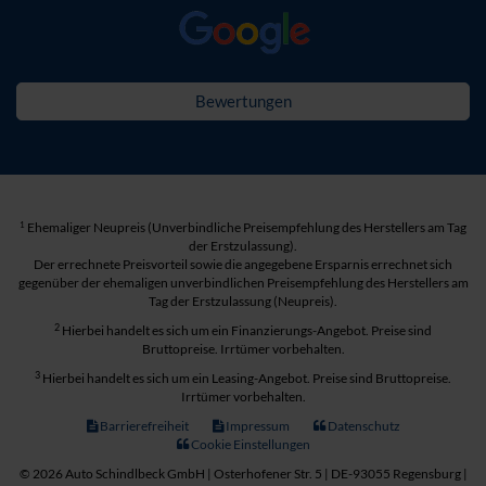
Bewertungen
1
Ehemaliger Neupreis (Unverbindliche Preisempfehlung des Herstellers am Tag
der Erstzulassung).
Der errechnete Preisvorteil sowie die angegebene Ersparnis errechnet sich
gegenüber der ehemaligen unverbindlichen Preisempfehlung des Herstellers am
Tag der Erstzulassung (Neupreis).
2
Hierbei handelt es sich um ein Finanzierungs-Angebot. Preise sind
Bruttopreise. Irrtümer vorbehalten.
3
Hierbei handelt es sich um ein Leasing-Angebot. Preise sind Bruttopreise.
Irrtümer vorbehalten.
Barrierefreiheit
Impressum
Datenschutz
Cookie Einstellungen
© 2026 Auto Schindlbeck GmbH | Osterhofener Str. 5 | DE-93055 Regensburg |