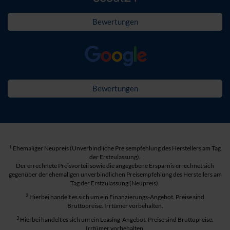
Bewertungen
Bewertungen
1
Ehemaliger Neupreis (Unverbindliche Preisempfehlung des Herstellers am Tag
der Erstzulassung).
Der errechnete Preisvorteil sowie die angegebene Ersparnis errechnet sich
gegenüber der ehemaligen unverbindlichen Preisempfehlung des Herstellers am
Tag der Erstzulassung (Neupreis).
2
Hierbei handelt es sich um ein Finanzierungs-Angebot. Preise sind
Bruttopreise. Irrtümer vorbehalten.
3
Hierbei handelt es sich um ein Leasing-Angebot. Preise sind Bruttopreise.
Irrtümer vorbehalten.