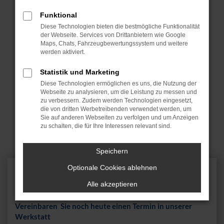
Die Rede ist von regelmäßigen Termine, die dafür sorgen,
Funktional
dass Sie sowohl sicher durch die Hauptuntersuchung
Diese Technologien bieten die bestmögliche Funktionalität
kommen als auch keinerlei teuren Reparaturen zu
der Webseite. Services von Drittanbietern wie Google
stemmen haben. Im Rahmen einer Honda Wartung &
Maps, Chats, Fahrzeugbewertungssystem und weitere
werden aktiviert.
Inspektion überlassen wir nichts dem Zufall und schauen
genau hin. Wir finden mögliche Probleme, bevor diese
Statistik und Marketing
überhaupt entstehen und sorgen durch Originalteile sowie
Diese Technologien ermöglichen es uns, die Nutzung der
den Wechsel von Verschleißteilen dafür, dass Ihr Fahrzeug
Webseite zu analysieren, um die Leistung zu messen und
stets scheckheftgepflegt ist.
zu verbessern. Zudem werden Technologien eingesetzt,
die von dritten Werbetreibenden verwendet werden, um
Auf Wunsch erinnern wir Sie sogar daran, wann die nächste
Sie auf anderen Webseiten zu verfolgen und um Anzeigen
Wartung & Inspektion für Ihren Honda auf dem Programm
zu schalten, die für Ihre Interessen relevant sind.
steht.
Speichern
Optionale Cookies ablehnen
Alle akzeptieren
SERVIC
ETERMIN
Vereinbaren Sie noch heute einen Termin in unserer
Werkstatt