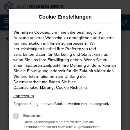
Zum
Hauptinhalt
Cookie Einstellungen
springen
0
MENÜ
Wir nutzen Cookies, um Ihnen die bestmögliche
Nutzung unserer Webseite zu ermöglichen und unsere
Startseite
Unternehmen
Blog
Kommunikation mit Ihnen zu verbessern. Wir
berücksichtigen hierbei Ihre Präferenzen und
verarbeiten Daten für Marketing und Statistiken nur,
WARTUNG & INSPEKTION
wenn Sie uns Ihre Einwilligung geben. Wenn Sie zu
einem späteren Zeitpunkt Ihre Meinung ändern, können
HONDA SERVICE IN REGENSBURG
Sie die Einwilligung jederzeit für die Zukunft widerrufen.
Weitere Informationen zum Umfang der
Datenverarbeitung finden Sie hier:
Datenschutzerklärung
,
Cookie-Richtlinie
.
Impressum
Wartung & Inspektion
Folgende Kategorien von Cookies werden von uns eingesetzt:
Wer sich für ein Fahrzeug des renommierten japanischen
Essentiell
Herstellers entscheidet, sollte auch die Honda Wartung &
Diese Technologien sind erforderlich, um die
Inspektion nicht außer Acht lassen.
Kernfunktionalität der Webseite zu gewährleisten.