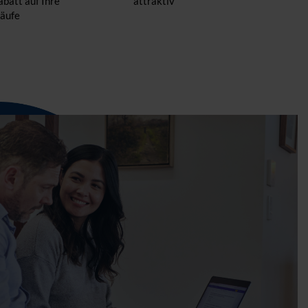
batt auf Ihre
attraktiv
äufe