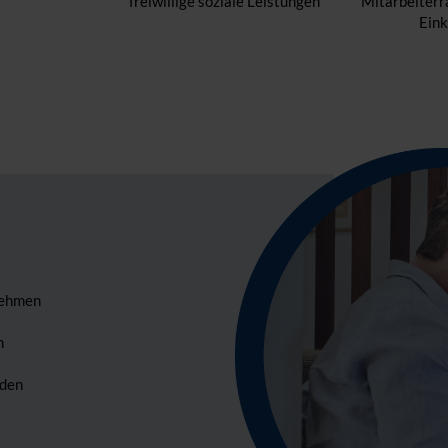
freiwillige soziale Leistungen
Mitarbeiterra
Eink
nehmen
n
 den