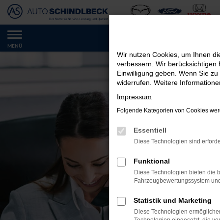
Zum
Hauptinhalt
springen
MENÜ
Wir nutzen Cookies, um Ihnen d
verbessern. Wir berücksichtigen 
Einwilligung geben. Wenn Sie zu 
widerrufen. Weitere Information
Impressum
Folgende Kategorien von Cookies werd
Essentiell
Diese Technologien sind erforde
Funktional
Diese Technologien bieten die b
Fahrzeugbewertungssystem und w
Statistik und Marketing
Diese Technologien ermöglichen